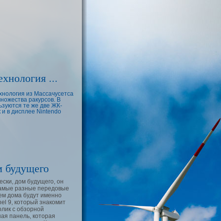
хнология ...
хнология из Массачусетса
множества ракурсов. В
зуются те же две ЖК-
 и в дисплее Nintendo
м будущего
ски, дом будущего, он
 самые разные передовые
щем дома будут именно
el 9, который знакомит
олик с обзорной
ная панель, которая