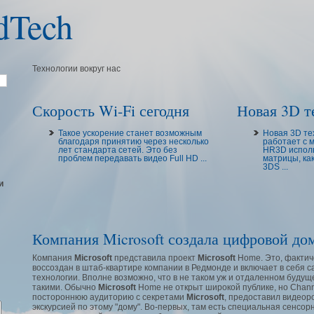
dTech
Технологии вокруг нас
Скорость Wi-Fi сегодня
Новая 3D те
Такое ускорение станет возможным
Новая 3D те
благодаря принятию через несколько
работает с 
лет стандарта сетей. Это без
HR3D исполь
проблем передавать видео Full HD ...
матрицы, как
3DS ...
и
Компания Microsoft создала цифровой до
Компания
Microsoft
представила проект
Microsoft
Home. Это, фактиче
воссоздан в штаб-квартире компании в Редмонде и включает в себя
технологии. Вполне возможно, что в не таком уж и отдаленном буду
такими. Обычно
Microsoft
Home не открыт широкой публике, но Chann
постороннюю аудиторию с секретами
Microsoft
, предоставил видеор
экскурсией по этому "дому". Во-первых, там есть специальная сенсор