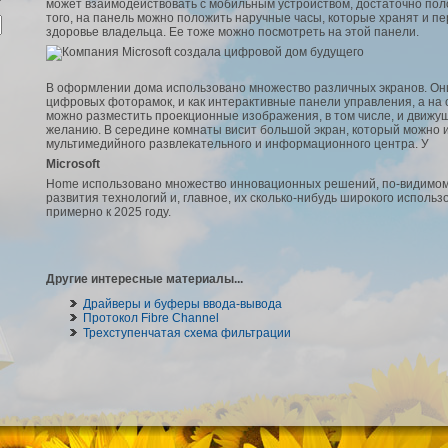
может взаимодействовать с мобильным устройством, достаточно поло
того, на панель можно положить наручные часы, которые хранят и 
здоровье владельца. Ее тоже можно посмотреть на этой панели.
В оформлении дома использовано множество различных экранов. Они
цифровых фоторамок, и как интерактивные панели управления, а на 
можно разместить проекционные изображения, в том числе, и движущ
желанию. В середине комнаты висит большой экран, который можно и
мультимедийного развлекательного и информационного центра. У
Microsoft
Home использовано множество инновационных решений, по-видимому
развития технологий и, главное, их сколько-нибудь широкого использ
примерно к 2025 году.
Другие интересные материалы...
Драйверы и буферы ввода-вывода
Протокол Fibre Channel
Трехступенчатая схема фильтрации