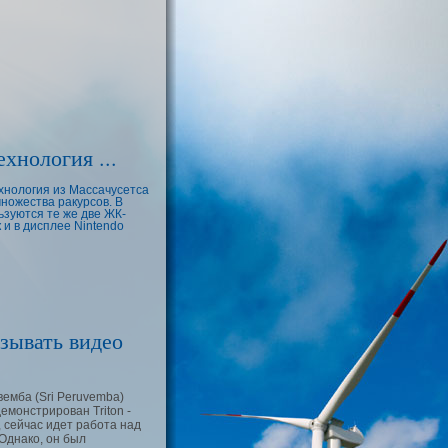
хнология ...
хнология из Массачусетса
множества ракурсов. В
зуются те же две ЖК-
 и в дисплее Nintendo
азывать видео
емба (Sri Peruvemba)
емонстрирован Triton -
, сейчас идет работа над
 Однако, он был