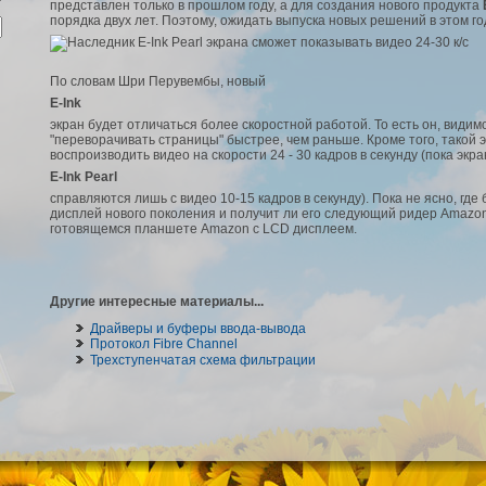
представлен только в прошлом году, а для создания нового продукта
порядка двух лет. Поэтому, ожидать выпуска новых решений в этом го
По словам Шри Перувембы, новый
E-Ink
экран будет отличаться более скоростной работой. То есть он, видим
"переворачивать страницы" быстрее, чем раньше. Кроме того, такой 
воспроизводить видео на скорости 24 - 30 кадров в секунду (пока экр
E-Ink
Pearl
справляются лишь с видео 10-15 кадров в секунду). Пока не ясно, где
дисплей нового поколения и получит ли его следующий ридер Amazon 
готовящемся планшете Amazon с LCD дисплеем.
Другие интересные материалы...
Драйверы и буферы ввода-вывода
Протокол Fibre Channel
Трехступенчатая схема фильтрации