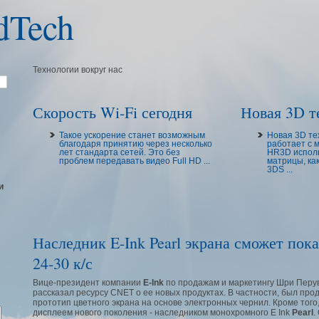
dTech
Технологии вокруг нас
Скорость Wi-Fi сегодня
Новая 3D те
Такое ускорение станет возможным
Новая 3D те
благодаря принятию через несколько
работает с 
лет стандарта сетей. Это без
HR3D исполь
проблем передавать видео Full HD ...
матрицы, как
3DS ...
и
Наследник E-Ink Pearl экрана сможет пок
24-30 к/с
Вице-президент компании
E-Ink
по продажам и маркетингу Шри Перув
рассказал ресурсу CNET о ее новых продуктах. В частности, был прод
прототип цветного экрана на основе электронных чернил. Кроме того
дисплеем нового поколения - наследником монохромного E Ink
Pearl
.