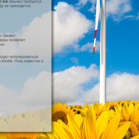
E-Ink
обычно требуется
ду не приходится.
о, сможет
экран позволит
аны
 будет использоваться
Kindle. Пока известно о