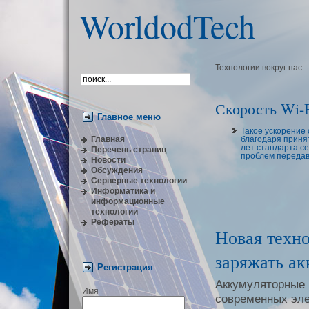
WorldodTech
Технологии вокруг нас
Скорость Wi-F
Главное меню
Такое ускорение
Главная
благодаря приня
лет стандарта се
Перечень страниц
проблем передава
Новости
Обсуждения
Серверные технологии
Информатика и
информационные
технологии
Рефераты
Новая техно
заряжать ак
Регистрация
Аккумуляторные
Имя
современных эле