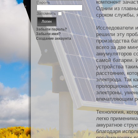
компонент зачас
Пароль
Одним из главны
Запомнить
сроком службы, 
Исследователи и
Забыли пароль?
решили эту проб
Забыли имя?
Создание аккаунта
производства ба
всего за две ми
аккумуляторов с
самой батареи. 
устройства таким
расстояние, кото
электрода. Так 
пропорционально
электроны, умен
впечатляющим р
Технология, кот
легко применима
аккуратное струк
благодаря испол
регулирующих ра